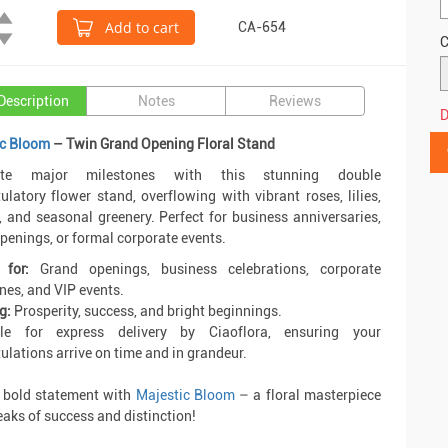
Add to cart
CA-654
C
Description
Notes
Reviews
D
ic Bloom
– Twin Grand Opening Floral Stand
rate major milestones with this stunning double
ulatory flower stand, overflowing with vibrant roses, lilies,
, and seasonal greenery. Perfect for business anniversaries,
penings, or formal corporate events.
 for:
Grand openings, business celebrations, corporate
nes, and VIP events.
g:
Prosperity, success, and bright beginnings.
ble for express delivery by Ciaoflora, ensuring your
ulations arrive on time and in grandeur.
 bold statement with
Majestic Bloom
– a floral masterpiece
eaks of success and distinction!