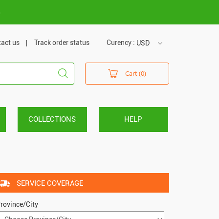
m
act us
Track order status
Curency :
USD
USD
Cart (0)
VND
COLLECTIONS
HELP
SERVICE COVERAGE
rovince/City