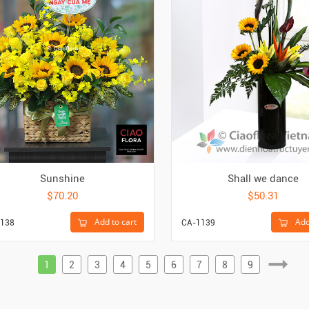
Sunshine
Shall we dance
$70.20
$50.31
Add to cart
Add
138
CA-1139
1
2
3
4
5
6
7
8
9