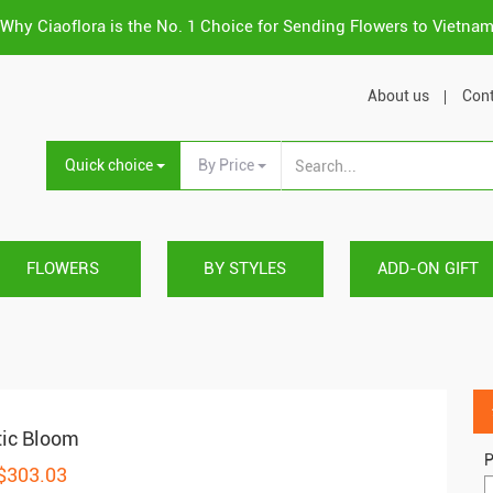
Why Ciaoflora is the No. 1 Choice for Sending Flowers to Vietna
About us
Cont
Quick choice
By Price
FLOWERS
BY STYLES
ADD-ON GIFT
tic Bloom
P
 $303.03