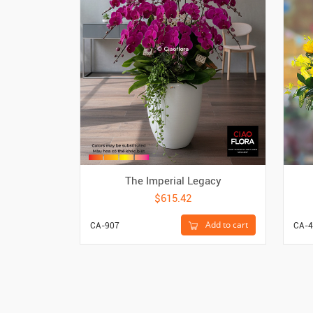
The Imperial Legacy
$615.42
Add to cart
CA-907
CA-4