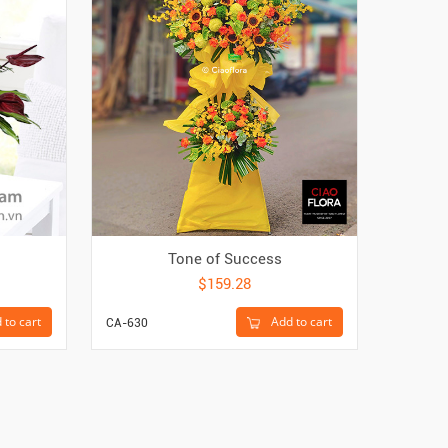
Tone of Success
$159.28
 to cart
Add to cart
CA-630
CA-1248