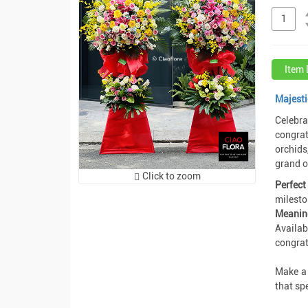
Item 
Majest
Celeb
congrat
orchids
grand o
Click to zoom
Perfect
milesto
Meanin
Availa
congrat
Make a
that sp